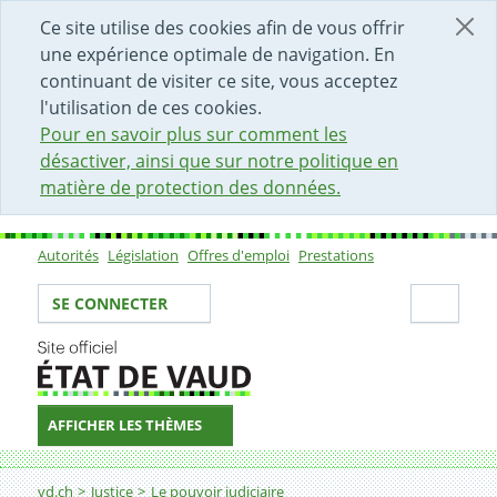
DÉBUT DU CONTENU DE LA PAGE
ACCÈS AU CHAMP DE RECHERCHE
PAGE D'ACCUEIL
FORMULAIRE DE CONTACT
Ce site utilise des cookies afin de vous offrir
une expérience optimale de navigation. En
continuant de visiter ce site, vous acceptez
l'utilisation de ces cookies.
Pour en savoir plus sur comment les
désactiver, ainsi que sur notre politique en
matière de protection des données.
Autorités
Législation
Offres d'emploi
Prestations
Sous-navigation
Votre identité
Secti
SE CONNECTER
AFFICHER LES THÈMES
Fil d'Ariane
Recherche de l'instance judiciaire compétente
vd.ch
Justice
Le pouvoir judiciaire