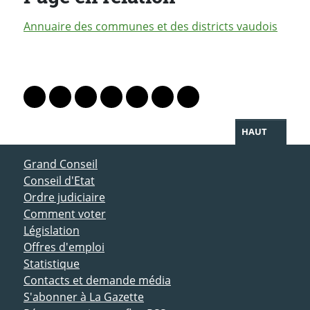
Annuaire des communes et des districts vaudois
PARTAGER LA PAGE
Lien vers le profil Mastodon
Lien vers le profil Bluesky
Lien vers le profil Instagram
Lien vers le profil Linkedin
Lien vers le profil Facebook
Lien vers le profil Twitter
Partager par WhatsAp
HAUT
ACCÈS DIRECT
Grand Conseil
Conseil d'Etat
Ordre judiciaire
Comment voter
Législation
Offres d'emploi
Statistique
Contacts et demande média
S'abonner à La Gazette