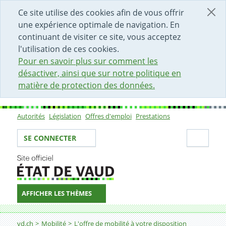
DÉBUT DU CONTENU DE LA PAGE
ACCÈS AU CHAMP DE RECHERCHE
PAGE D'ACCUEIL
FORMULAIRE DE CONTACT
Ce site utilise des cookies afin de vous offrir
une expérience optimale de navigation. En
continuant de visiter ce site, vous acceptez
l'utilisation de ces cookies.
Pour en savoir plus sur comment les
désactiver, ainsi que sur notre politique en
matière de protection des données.
Autorités
Législation
Offres d'emploi
Prestations
Sous-navigation
Votre identité
Secti
SE CONNECTER
AFFICHER LES THÈMES
Fil d'Ariane
Gérer le stationnement
vd.ch
Mobilité
L'offre de mobilité à votre disposition