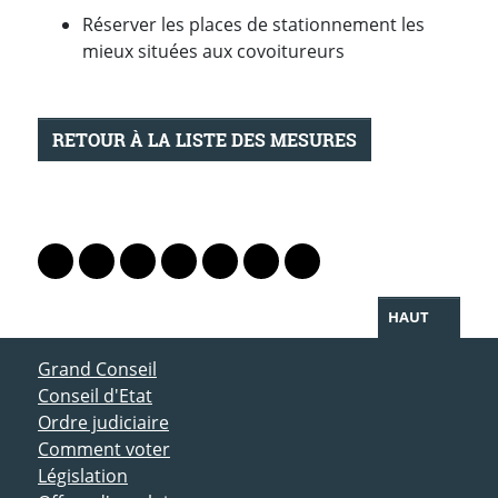
Réserver les places de stationnement les
mieux situées aux covoitureurs
RETOUR À LA LISTE DES MESURES
PARTAGER LA PAGE
Lien vers le profil Mastodon
Lien vers le profil Bluesky
Lien vers le profil Instagram
Lien vers le profil Linkedin
Lien vers le profil Facebook
Lien vers le profil Twitter
Partager par WhatsAp
HAUT
ACCÈS DIRECT
Grand Conseil
Conseil d'Etat
Ordre judiciaire
Comment voter
Législation