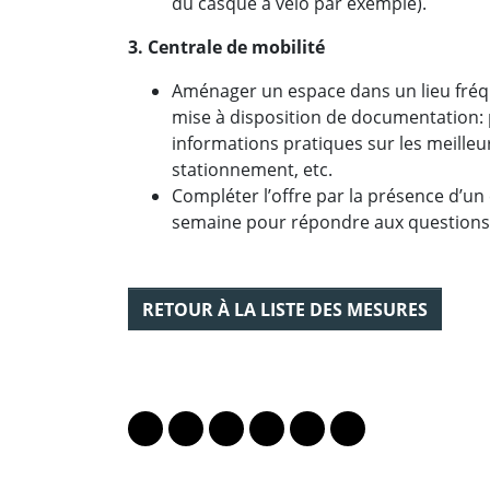
du casque à vélo par exemple).
3. Centrale de mobilité
Aménager un espace dans un lieu fréque
mise à disposition de documentation: p
informations pratiques sur les meilleur
stationnement, etc.
Compléter l’offre par la présence d’un
semaine pour répondre aux questions 
RETOUR À LA LISTE DES MESURES
PARTAGER LA PAGE
Lien vers le profil Mastodon
Lien vers le profil Bluesky
Lien vers le profil Instagram
Lien vers le profil Linkedin
Lien vers le profil Fac
Lien vers le profil