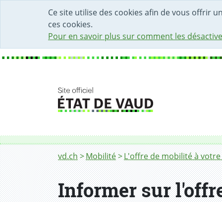
DÉBUT DU CONTENU DE LA PAGE
ACCÈS AU CHAMP DE RECHERCHE
PAGE D'ACCUEIL
FORMULAIRE DE CONTACT
Ce site utilise des cookies afin de vous offrir 
ces cookies.
Pour en savoir plus sur comment les désactive
Fil d'Ariane
Informer sur l'offre de mobilité existante
vd.ch
Mobilité
L'offre de mobilité à votre
Informer sur l'offr