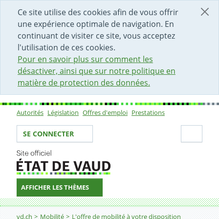
DÉBUT DU CONTENU DE LA PAGE
ACCÈS AU CHAMP DE RECHERCHE
PAGE D'ACCUEIL
FORMULAIRE DE CONTACT
Ce site utilise des cookies afin de vous offrir
une expérience optimale de navigation. En
continuant de visiter ce site, vous acceptez
l'utilisation de ces cookies.
Pour en savoir plus sur comment les
désactiver, ainsi que sur notre politique en
matière de protection des données.
Autorités
Législation
Offres d'emploi
Prestations
Sous-navigation
Votre identité
Secti
SE CONNECTER
AFFICHER LES THÈMES
Fil d'Ariane
Route cantonale de la Petite Corniche
vd.ch
Mobilité
L'offre de mobilité à votre disposition