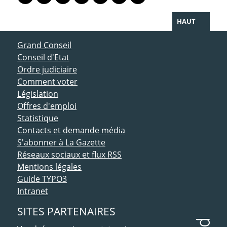
Lien vers le profil Mastodon
Lien vers le profil Bluesky
Lien vers le profil Instagram
Lien vers le profil Linkedin
Lien vers le profil Facebook
Lien vers le profil Twitter
Partager par WhatsAp
HAUT
ACCÈS DIRECT
Grand Conseil
Conseil d'Etat
Ordre judiciaire
Comment voter
Législation
Offres d'emploi
Statistique
Contacts et demande média
S'abonner à La Gazette
Réseaux sociaux et flux RSS
Mentions légales
Guide TYPO3
Intranet
SITES PARTENAIRES