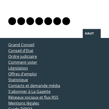
PARTAGER LA PAGE
Lien vers le profil Mastodon
Lien vers le profil Bluesky
Lien vers le profil Instagram
Lien vers le profil Linkedin
Lien vers le profil Facebook
Lien vers le profil Twitter
Partager par WhatsAp
HAUT
ACCÈS DIRECT
Grand Conseil
Conseil d'Etat
Ordre judiciaire
Comment voter
Législation
Offres d'emploi
Statistique
Contacts et demande média
S'abonner à La Gazette
Réseaux sociaux et flux RSS
Mentions légales
Guide TYPO3