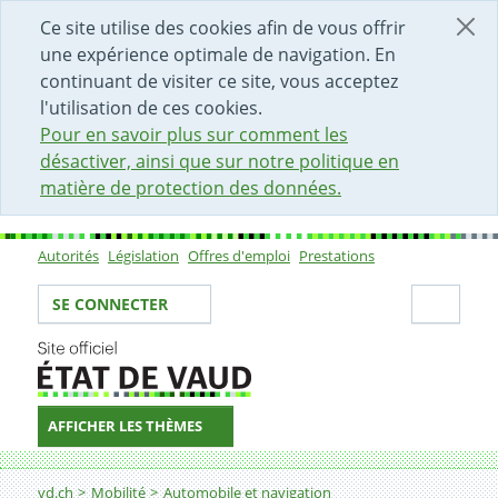
DÉBUT DU CONTENU DE LA PAGE
ACCÈS AU CHAMP DE RECHERCHE
PAGE D'ACCUEIL
FORMULAIRE DE CONTACT
Ce site utilise des cookies afin de vous offrir
une expérience optimale de navigation. En
continuant de visiter ce site, vous acceptez
l'utilisation de ces cookies.
Pour en savoir plus sur comment les
désactiver, ainsi que sur notre politique en
matière de protection des données.
Autorités
Législation
Offres d'emploi
Prestations
Sous-navigation
Votre identité
Secti
SE CONNECTER
AFFICHER LES THÈMES
Fil d'Ariane
vd.ch
Mobilité
Automobile et navigation