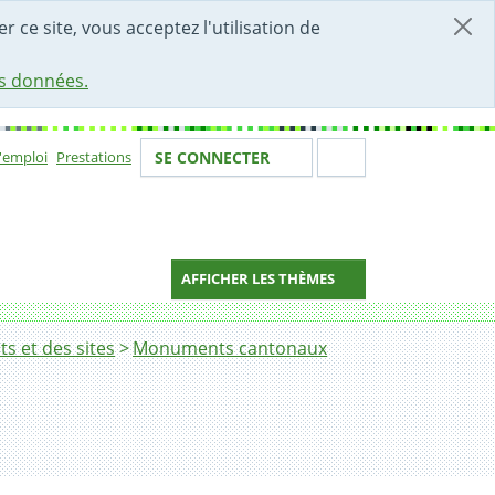
r ce site, vous acceptez l'utilisation de
es données.
Votre identité
Section de 
d'emploi
Prestations
SE CONNECTER
ion
AFFICHER LES THÈMES
s et des sites
Monuments cantonaux