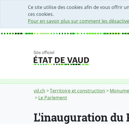
DÉBUT DU CONTENU DE LA PAGE
ACCÈS AU CHAMP DE RECHERCHE
PAGE D'ACCUEIL
FORMULAIRE DE CONTACT
Ce site utilise des cookies afin de vous offrir 
ces cookies.
Pour en savoir plus sur comment les désactive
Fil d'Ariane
L'inauguration du Parlement
vd.ch
Territoire et construction
Monument
Le Parlement
L'inauguration du