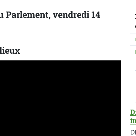
N
 Parlement, vendredi 14
lieux
D
i
D