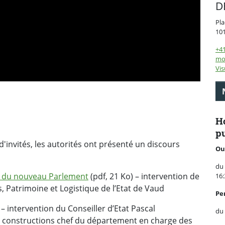
D
Pla
10
+41
mo
Vis
Ho
pu
d'invités, les autorités ont présenté un discours
Ou
du 
on du nouveau Parlement
(pdf, 21 Ko) – intervention de
16:
, Patrimoine et Logistique de l’Etat de Vaud
P
e
 – intervention du Conseiller d’Etat Pascal
du 
s constructions chef du département en charge des