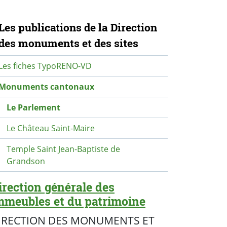
avigation secondaire
Les publications de la Direction
des monuments et des sites
Les fiches TypoRENO-VD
Monuments cantonaux
Le Parlement
Le Château Saint-Maire
Temple Saint Jean-Baptiste de
Grandson
irection générale des
mmeubles et du patrimoine
IRECTION DES MONUMENTS ET