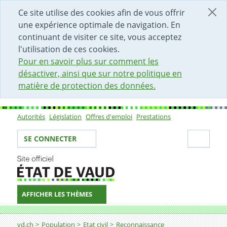
DÉBUT DU CONTENU DE LA PAGE
ACCÈS AU CHAMP DE RECHERCHE
PAGE D'ACCUEIL
FORMULAIRE DE CONTACT
Ce site utilise des cookies afin de vous offrir
une expérience optimale de navigation. En
continuant de visiter ce site, vous acceptez
l'utilisation de ces cookies.
Pour en savoir plus sur comment les
désactiver, ainsi que sur notre politique en
matière de protection des données.
Autorités
Législation
Offres d'emploi
Prestations
Sous-navigation
Votre identité
Secti
SE CONNECTER
AFFICHER LES THÈMES
Fil d'Ariane
vd.ch
Population
Etat civil
Reconnaissance