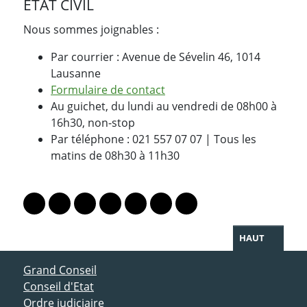
ETAT CIVIL
Nous sommes joignables :
Par courrier : Avenue de Sévelin 46, 1014
Lausanne
Formulaire de contact
Au guichet, du lundi au vendredi de 08h00 à
16h30, non-stop
Par téléphone : 021 557 07 07 | Tous les
matins de 08h30 à 11h30
PARTAGER LA PAGE
Lien vers le profil Mastodon
Lien vers le profil Bluesky
Lien vers le profil Instagram
Lien vers le profil Linkedin
Lien vers le profil Facebook
Lien vers le profil Twitter
Partager par WhatsAp
HAUT
ACCÈS DIRECT
Grand Conseil
Conseil d'Etat
Ordre judiciaire