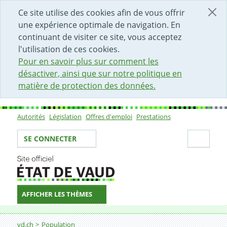
DÉBUT DU CONTENU DE LA PAGE
ACCÈS AU CHAMP DE RECHERCHE
PAGE D'ACCUEIL
FORMULAIRE DE CONTACT
Ce site utilise des cookies afin de vous offrir
une expérience optimale de navigation. En
continuant de visiter ce site, vous acceptez
l'utilisation de ces cookies.
Pour en savoir plus sur comment les
désactiver, ainsi que sur notre politique en
matière de protection des données.
Autorités
Législation
Offres d'emploi
Prestations
Sous-navigation
Votre identité
Secti
SE CONNECTER
AFFICHER LES THÈMES
Fil d'Ariane
vd.ch
Population