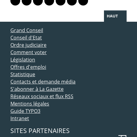
Lien vers le profil Mastodon
Lien vers le profil Bluesky
Lien vers le profil Instagram
Lien vers le profil Linkedin
Lien vers le profil Facebook
Lien vers le profil Twitter
Partager par WhatsAp
HAUT
ACCÈS DIRECT
Grand Conseil
Conseil d'Etat
Ordre judiciaire
Comment voter
Législation
Offres d'emploi
Statistique
Contacts et demande média
S'abonner à La Gazette
Réseaux sociaux et flux RSS
Mentions légales
Guide TYPO3
Intranet
SITES PARTENAIRES