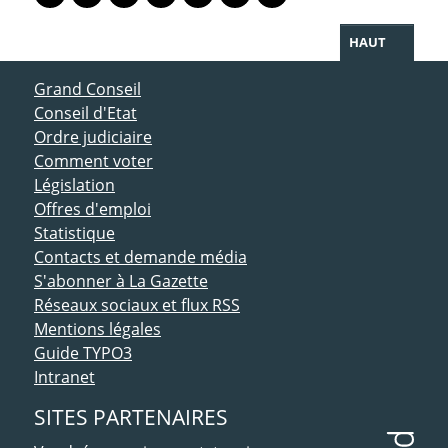
Lien vers le profil Mastodon
Lien vers le profil Bluesky
Lien vers le profil Instagram
Lien vers le profil Linkedin
Lien vers le profil Facebook
Lien vers le profil Twitter
Partager par WhatsAp
HAUT
ACCÈS DIRECT
Grand Conseil
Conseil d'Etat
Ordre judiciaire
Comment voter
Législation
Offres d'emploi
Statistique
Contacts et demande média
S'abonner à La Gazette
Réseaux sociaux et flux RSS
Mentions légales
Guide TYPO3
Intranet
SITES PARTENAIRES