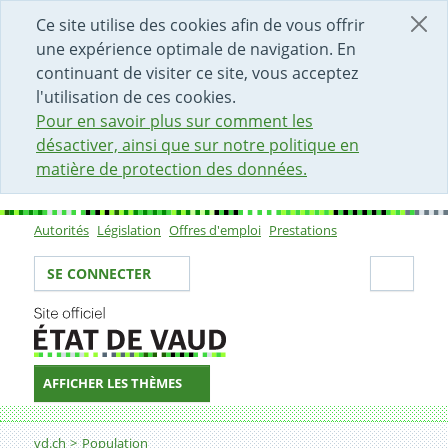
DÉBUT DU CONTENU DE LA PAGE
ACCÈS AU CHAMP DE RECHERCHE
PAGE D'ACCUEIL
FORMULAIRE DE CONTACT
Ce site utilise des cookies afin de vous offrir
une expérience optimale de navigation. En
continuant de visiter ce site, vous acceptez
l'utilisation de ces cookies.
Pour en savoir plus sur comment les
désactiver, ainsi que sur notre politique en
matière de protection des données.
Autorités
Législation
Offres d'emploi
Prestations
Sous-navigation
Votre identité
Secti
SE CONNECTER
AFFICHER LES THÈMES
Fil d'Ariane
vd.ch
Population