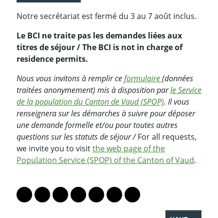
Notre secrétariat est fermé du 3 au 7 août inclus.
Le BCI ne traite pas les demandes liées aux
titres de séjour / The BCI is not in charge of
residence permits.
Nous vous invitons à remplir ce
formulaire
(données
traitées anonymement) mis à disposition par
le Service
de la population du Canton de Vaud (SPOP)
. Il vous
renseignera sur les démarches à suivre pour déposer
une demande formelle et/ou pour toutes autres
questions sur les statuts de séjour /
For all requests,
we invite you to visit
the web page of the
Population Service (SPOP) of the Canton of Vaud
.
PARTAGER LA PAGE
Lien vers le profil Mastodon
Lien vers le profil Bluesky
Lien vers le profil Instagram
Lien vers le profil Linkedin
Lien vers le profil Facebook
Lien vers le profil Twitter
Partager par WhatsAp