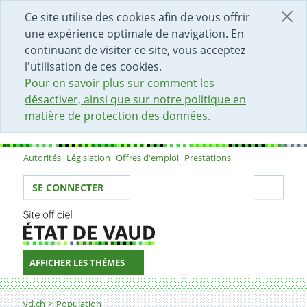
DÉBUT DU CONTENU DE LA PAGE
ACCÈS AU CHAMP DE RECHERCHE
PAGE D'ACCUEIL
FORMULAIRE DE CONTACT
Ce site utilise des cookies afin de vous offrir
une expérience optimale de navigation. En
continuant de visiter ce site, vous acceptez
l'utilisation de ces cookies.
Pour en savoir plus sur comment les
désactiver, ainsi que sur notre politique en
matière de protection des données.
Autorités
Législation
Offres d'emploi
Prestations
Sous-navigation
Votre identité
Secti
SE CONNECTER
AFFICHER LES THÈMES
Fil d'Ariane
vd.ch
Population