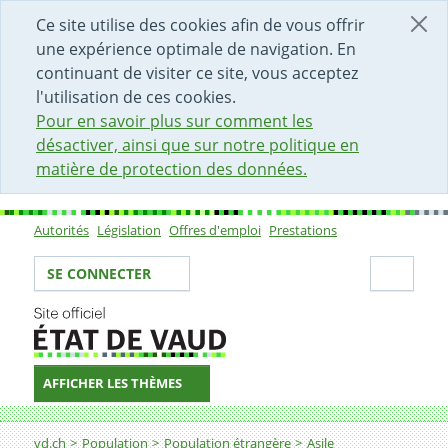
DÉBUT DU CONTENU DE LA PAGE
ACCÈS AU CHAMP DE RECHERCHE
PAGE D'ACCUEIL
FORMULAIRE DE CONTACT
Ce site utilise des cookies afin de vous offrir
une expérience optimale de navigation. En
continuant de visiter ce site, vous acceptez
l'utilisation de ces cookies.
Pour en savoir plus sur comment les
désactiver, ainsi que sur notre politique en
matière de protection des données.
Autorités
Législation
Offres d'emploi
Prestations
Sous-navigation
Votre identité
Secti
SE CONNECTER
AFFICHER LES THÈMES
Fil d'Ariane
Types de permis
vd.ch
Population
Population étrangère
Asile