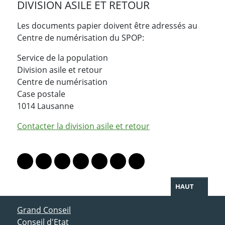
DIVISION ASILE ET RETOUR
Les documents papier doivent être adressés au
Centre de numérisation du SPOP:
Service de la population
Division asile et retour
Centre de numérisation
Case postale
1014 Lausanne
Contacter la division asile et retour
PARTAGER LA PAGE
Lien vers le profil Mastodon
Lien vers le profil Bluesky
Lien vers le profil Instagram
Lien vers le profil Linkedin
Lien vers le profil Facebook
Lien vers le profil Twitter
Partager par WhatsAp
HAUT
ACCÈS DIRECT
Grand Conseil
Conseil d'Etat