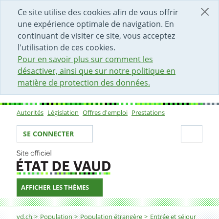
DÉBUT DU CONTENU DE LA PAGE
ACCÈS AU CHAMP DE RECHERCHE
PAGE D'ACCUEIL
FORMULAIRE DE CONTACT
Ce site utilise des cookies afin de vous offrir
une expérience optimale de navigation. En
continuant de visiter ce site, vous acceptez
l'utilisation de ces cookies.
Pour en savoir plus sur comment les
désactiver, ainsi que sur notre politique en
matière de protection des données.
Autorités
Législation
Offres d'emploi
Prestations
Sous-navigation
Votre identité
Secti
SE CONNECTER
AFFICHER LES THÈMES
Fil d'Ariane
vd.ch
Population
Population étrangère
Entrée et séjour