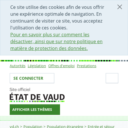
DÉBUT DU CONTENU DE LA PAGE
ACCÈS AU CHAMP DE RECHERCHE
PAGE D'ACCUEIL
FORMULAIRE DE CONTACT
Ce site utilise des cookies afin de vous offrir
une expérience optimale de navigation. En
continuant de visiter ce site, vous acceptez
l'utilisation de ces cookies.
Pour en savoir plus sur comment les
désactiver, ainsi que sur notre politique en
matière de protection des données.
Autorités
Législation
Offres d'emploi
Prestations
Sous-navigation
Votre identité
Secti
SE CONNECTER
AFFICHER LES THÈMES
Fil d'Ariane
vd.ch
Population
Population étrangère
Entrée et séjour