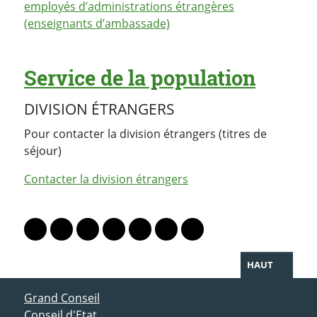
employés d’administrations étrangères
(enseignants d’ambassade)
Service de la population
DIVISION ÉTRANGERS
Pour contacter la division étrangers (titres de
séjour)
Contacter la division étrangers
PARTAGER LA PAGE
Lien vers le profil Mastodon
Lien vers le profil Bluesky
Lien vers le profil Instagram
Lien vers le profil Linkedin
Lien vers le profil Facebook
Lien vers le profil Twitter
Partager par WhatsAp
HAUT
ACCÈS DIRECT
Grand Conseil
Conseil d'Etat