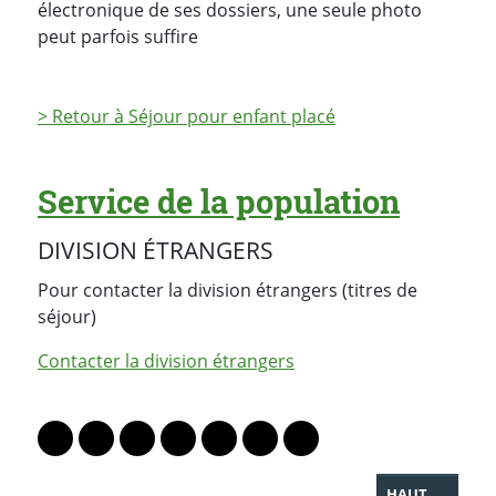
électronique de ses dossiers, une seule photo
peut parfois suffire
> Retour à Séjour pour enfant placé
Service de la population
DIVISION ÉTRANGERS
Pour contacter la division étrangers (titres de
séjour)
Contacter la division étrangers
PARTAGER LA PAGE
Lien vers le profil Mastodon
Lien vers le profil Bluesky
Lien vers le profil Instagram
Lien vers le profil Linkedin
Lien vers le profil Facebook
Lien vers le profil Twitter
Partager par WhatsAp
HAUT