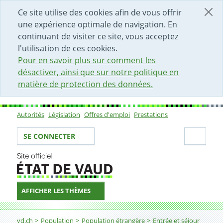
DÉBUT DU CONTENU DE LA PAGE
ACCÈS AU CHAMP DE RECHERCHE
PAGE D'ACCUEIL
FORMULAIRE DE CONTACT
Ce site utilise des cookies afin de vous offrir
une expérience optimale de navigation. En
continuant de visiter ce site, vous acceptez
l'utilisation de ces cookies.
Pour en savoir plus sur comment les
désactiver, ainsi que sur notre politique en
matière de protection des données.
Autorités
Législation
Offres d'emploi
Prestations
Sous-navigation
Votre identité
Secti
SE CONNECTER
AFFICHER LES THÈMES
Fil d'Ariane
vd.ch
Population
Population étrangère
Entrée et séjour