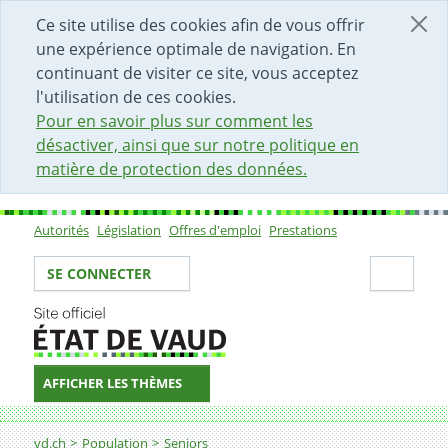
DÉBUT DU CONTENU DE LA PAGE
ACCÈS AU CHAMP DE RECHERCHE
PAGE D'ACCUEIL
FORMULAIRE DE CONTACT
Ce site utilise des cookies afin de vous offrir
une expérience optimale de navigation. En
continuant de visiter ce site, vous acceptez
l'utilisation de ces cookies.
Pour en savoir plus sur comment les
désactiver, ainsi que sur notre politique en
matière de protection des données.
Autorités
Législation
Offres d'emploi
Prestations
Sous-navigation
Votre identité
Secti
SE CONNECTER
AFFICHER LES THÈMES
Fil d'Ariane
Axe 1 : informer la population et faciliter l’accès aux pr
vd.ch
Population
Seniors