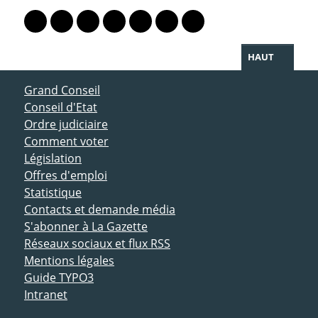
Lien vers le profil Mastodon
Lien vers le profil Bluesky
Lien vers le profil Instagram
Lien vers le profil Linkedin
Lien vers le profil Facebook
Lien vers le profil Twitter
Partager par WhatsAp
HAUT
ACCÈS DIRECT
Grand Conseil
Conseil d'Etat
Ordre judiciaire
Comment voter
Législation
Offres d'emploi
Statistique
Contacts et demande média
S'abonner à La Gazette
Réseaux sociaux et flux RSS
Mentions légales
Guide TYPO3
Intranet