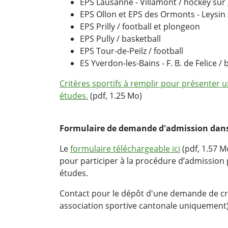
EPS Lausanne - Villamont / hockey sur 
EPS Ollon et EPS des Ormonts - Leysin /
EPS Prilly / football et plongeon
EPS Pully / basketball
EPS Tour-de-Peilz / football
ES Yverdon-les-Bains - F. B. de Felice 
Critères sportifs à remplir pour présenter
études.
(pdf, 1.25 Mo)
Formulaire de demande d'admission dans 
Le
formulaire téléchargeable ici
(pdf, 1.57 M
pour participer à la procédure d’admission 
études.
Contact pour le dépôt d'une demande de cré
association sportive cantonale uniquement)