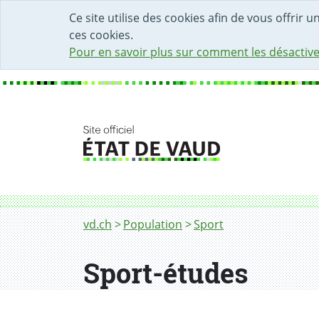
DÉBUT DU CONTENU DE LA PAGE
ACCÈS AU CHAMP DE RECHERCHE
PAGE D'ACCUEIL
FORMULAIRE DE CONTACT
Ce site utilise des cookies afin de vous offrir 
ces cookies.
Pour en savoir plus sur comment les désactive
Fil d'Ariane
Sport-études
vd.ch
Population
Sport
Sport-études