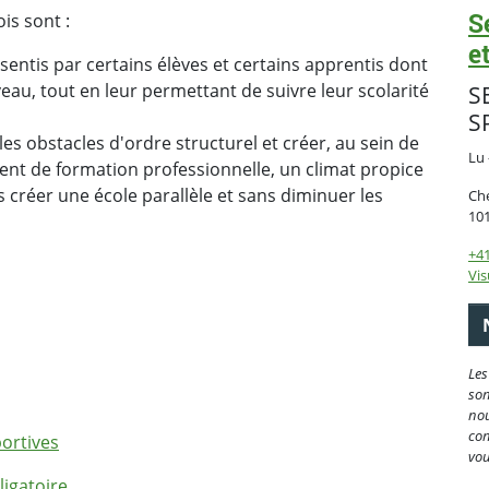
S
is sont :
e
sentis par certains élèves et certains apprentis dont
iveau, tout en leur permettant de suivre leur scolarité
S
S
es obstacles d'ordre structurel et créer, au sein de
Lu 
ement de formation professionnelle, un climat propice
ns créer une école parallèle et sans diminuer les
Che
10
+41
Vis
Les
son
nou
con
portives
vou
ligatoire