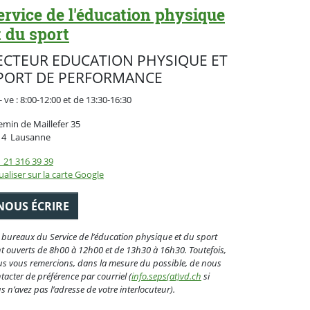
ervice de l'éducation physique
t du sport
ECTEUR EDUCATION PHYSIQUE ET
PORT DE PERFORMANCE
- ve : 8:00-12:00 et de 13:30-16:30
min de Maillefer 35
Suisse
14
Lausanne
 21 316 39 39
ualiser sur la carte Google
NOUS ÉCRIRE
 bureaux du Service de l’éducation physique et du sport
t ouverts de 8h00 à 12h00 et de 13h30 à 16h30. Toutefois,
s vous remercions, dans la mesure du possible, de nous
tacter de préférence par courriel (
info.seps(at)vd.ch
si
s n’avez pas l’adresse de votre interlocuteur).