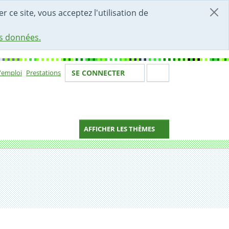
r ce site, vous acceptez l'utilisation de
es données.
Votre identité
Section de 
d'emploi
Prestations
SE CONNECTER
ion
AFFICHER LES THÈMES