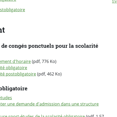
S'i
stobligatoire
nt
 de congés ponctuels pour la scolarité
gement d'horaire
(pdf, 776 Ko)
té obligatoire
té postobligatoire
(pdf, 462 Ko)
obligatoire
-études
senter une demande d'admission dans une structure
e sport-études de la scolarité obligatoire
(pdf, 1.57