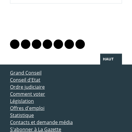
PARTAGER LA PAGE
Lien vers le profil Mastodon
Lien vers le profil Bluesky
Lien vers le profil Instagram
Lien vers le profil Linkedin
Lien vers le profil Facebook
Lien vers le profil Twitter
Partager par WhatsAp
HAUT
ACCÈS DIRECT
Grand Conseil
Conseil d'Etat
Ordre judiciaire
Comment voter
Législation
Offres d'emploi
Statistique
Contacts et demande média
S'abonner à La Gazette