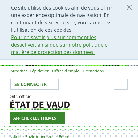
DÉBUT DU CONTENU DE LA PAGE
ACCÈS AU CHAMP DE RECHERCHE
PAGE D'ACCUEIL
FORMULAIRE DE CONTACT
Ce site utilise des cookies afin de vous offrir
une expérience optimale de navigation. En
continuant de visiter ce site, vous acceptez
l'utilisation de ces cookies.
Pour en savoir plus sur comment les
désactiver, ainsi que sur notre politique en
matière de protection des données.
Autorités
Législation
Offres d'emploi
Prestations
Sous-navigation
Votre identité
Secti
SE CONNECTER
AFFICHER LES THÈMES
Fil d'Ariane
IM-06 Demander une subvention pour les études de faisa
vd.ch
Environnement
Energie