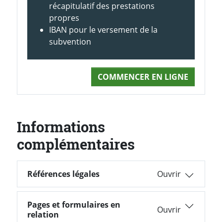
récapitulatif des prestations
propres
IBAN pour le versement de la
subvention
COMMENCER EN LIGNE
Informations
complémentaires
Références légales
Références légales
Pages et formulaires en
Pages et formulaires en relation
relation