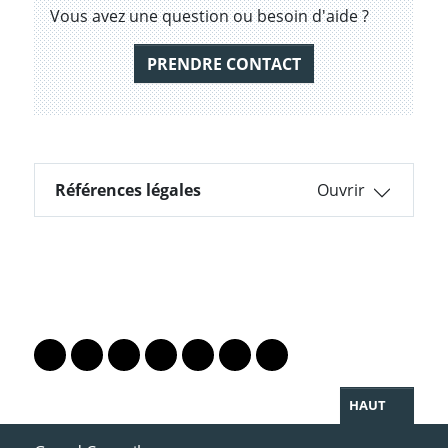
Vous avez une question ou besoin d'aide ?
PRENDRE CONTACT
Références légales
Références légales
PARTAGER LA PAGE
Lien vers le profil Mastodon
Lien vers le profil Bluesky
Lien vers le profil Instagram
Lien vers le profil Linkedin
Lien vers le profil Facebook
Lien vers le profil Twitter
Partager par WhatsAp
HAUT