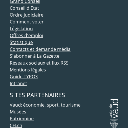
ACCÈS DIRECT
Grand Conseil
Conseil d'Etat
Ordre judiciaire
Comment voter
Législation
Offres d'emploi
Statistique
Contacts et demande média
S'abonner à La Gazette
Réseaux sociaux et flux RSS
Mentions légales
Guide TYPO3
Intranet
SITES PARTENAIRES
Vaud: économie, sport, tourisme
Musées
Patrimoine
CH.ch