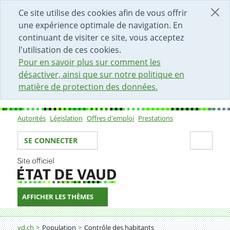
DÉBUT DU CONTENU DE LA PAGE
ACCÈS AU CHAMP DE RECHERCHE
PAGE D'ACCUEIL
FORMULAIRE DE CONTACT
Ce site utilise des cookies afin de vous offrir
une expérience optimale de navigation. En
continuant de visiter ce site, vous acceptez
l'utilisation de ces cookies.
Pour en savoir plus sur comment les
désactiver, ainsi que sur notre politique en
matière de protection des données.
Autorités
Législation
Offres d'emploi
Prestations
Sous-navigation
Votre identité
Secti
SE CONNECTER
AFFICHER LES THÈMES
Fil d'Ariane
Annoncer son changement d'adresse au contrôle des 
vd.ch
Population
Contrôle des habitants