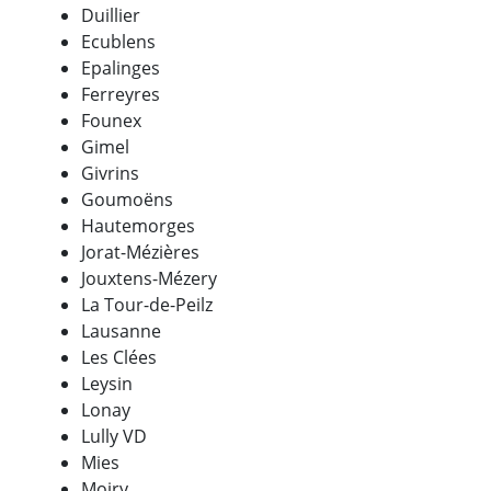
Duillier
Ecublens
Epalinges
Ferreyres
Founex
Gimel
Givrins
Goumoëns
Hautemorges
Jorat-Mézières
Jouxtens-Mézery
La Tour-de-Peilz
Lausanne
Les Clées
Leysin
Lonay
Lully VD
Mies
Moiry