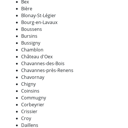
Bex
Bière
Blonay-St-Légier
Bourg-en-Lavaux
Boussens
Bursins
Bussigny
Chamblon
Château d'Oex
Chavannes-des-Bois
Chavannes-près-Renens
Chavornay
Chigny
Coinsins
Commugny
Corbeyrier
Crissier
Croy
Daillens