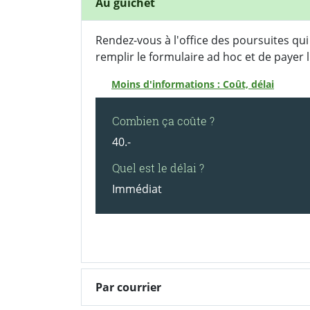
Au guichet
Rendez-vous à l'office des poursuites qu
remplir le formulaire ad hoc et de paye
Moins d'informations : Coût, délai
Combien ça coûte ?
40.-
Quel est le délai ?
Immédiat
Par courrier