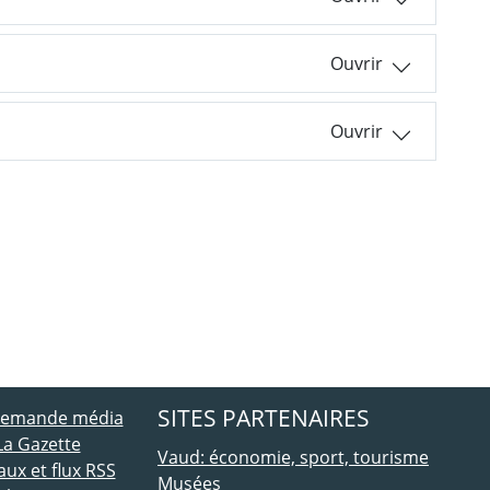
ebook
 Twitter
SITES PARTENAIRES
 demande média
La Gazette
Vaud: économie, sport, tourisme
ux et flux RSS
Musées