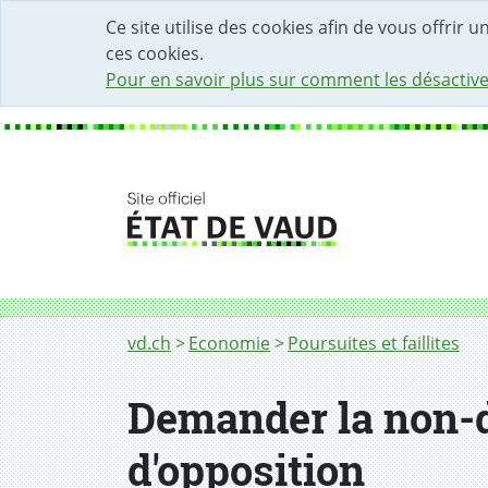
DÉBUT DU CONTENU DE LA PAGE
ACCÈS AU CHAMP DE RECHERCHE
PAGE D'ACCUEIL
FORMULAIRE DE CONTACT
Ce site utilise des cookies afin de vous offrir 
ces cookies.
Pour en savoir plus sur comment les désactive
Fil d'Ariane
Demander la non-divulgation d'une poursui
vd.ch
Economie
Poursuites et faillites
Demander la non-d
d'opposition