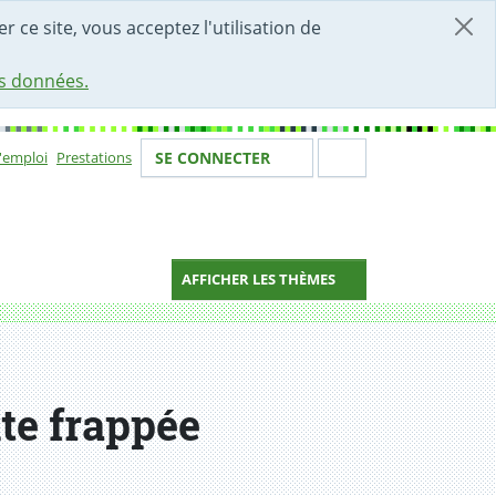
r ce site, vous acceptez l'utilisation de
es données.
Votre identité
Section de 
d'emploi
Prestations
SE CONNECTER
ion
AFFICHER LES THÈMES
te frappée