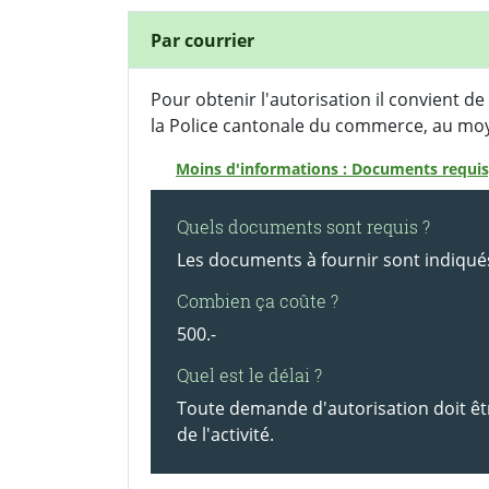
Par courrier
Pour obtenir l'autorisation il convient 
la Police cantonale du commerce, au moye
Moins d'informations : Documents requis,
Quels documents sont requis ?
Les documents à fournir sont indiqué
Combien ça coûte ?
500.-
Quel est le délai ?
Toute demande d'autorisation doit êt
de l'activité.