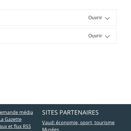
ebook
 Twitter
SITES PARTENAIRES
 demande média
La Gazette
Vaud: économie, sport, tourisme
ux et flux RSS
Musées