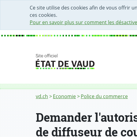
DÉBUT DU CONTENU DE LA PAGE
ACCÈS AU CHAMP DE RECHERCHE
PAGE D'ACCUEIL
FORMULAIRE DE CONTACT
Ce site utilise des cookies afin de vous offrir 
ces cookies.
Pour en savoir plus sur comment les désactive
Fil d'Ariane
Demander l'autorisation permettant d'explo
vd.ch
Economie
Police du commerce
Demander l'autoris
de diffuseur de co