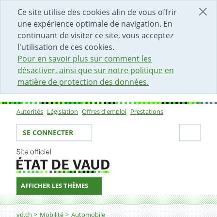
DÉBUT DU CONTENU DE LA PAGE
ACCÈS AU CHAMP DE RECHERCHE
PAGE D'ACCUEIL
FORMULAIRE DE CONTACT
Ce site utilise des cookies afin de vous offrir
une expérience optimale de navigation. En
continuant de visiter ce site, vous acceptez
l'utilisation de ces cookies.
Pour en savoir plus sur comment les
désactiver, ainsi que sur notre politique en
matière de protection des données.
Autorités
Législation
Offres d'emploi
Prestations
Sous-navigation
Votre identité
Secti
SE CONNECTER
AFFICHER LES THÈMES
Fil d'Ariane
Demander le remplacement d'une plaque suite à une p
vd.ch
Mobilité
Automobile