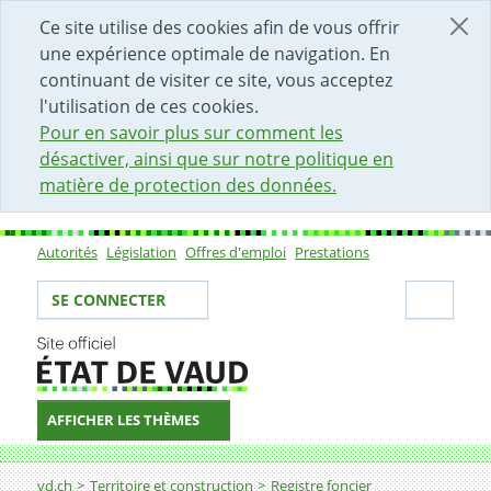
DÉBUT DU CONTENU DE LA PAGE
ACCÈS AU CHAMP DE RECHERCHE
PAGE D'ACCUEIL
FORMULAIRE DE CONTACT
Ce site utilise des cookies afin de vous offrir
une expérience optimale de navigation. En
continuant de visiter ce site, vous acceptez
l'utilisation de ces cookies.
Pour en savoir plus sur comment les
désactiver, ainsi que sur notre politique en
matière de protection des données.
Autorités
Législation
Offres d'emploi
Prestations
Sous-navigation
Votre identité
Secti
SE CONNECTER
AFFICHER LES THÈMES
Fil d'Ariane
Demander un extrait conforme d'une mention du regis
vd.ch
Territoire et construction
Registre foncier