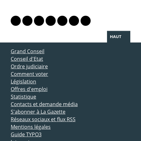
PARTAGER LA PAGE
Lien vers le profil Mastodon
Lien vers le profil Bluesky
Lien vers le profil Instagram
Lien vers le profil Linkedin
Lien vers le profil Facebook
Lien vers le profil Twitter
Partager par WhatsAp
HAUT
ACCÈS DIRECT
Grand Conseil
Conseil d'Etat
Ordre judiciaire
Comment voter
Législation
Offres d'emploi
Statistique
Contacts et demande média
S'abonner à La Gazette
Réseaux sociaux et flux RSS
Mentions légales
Guide TYPO3