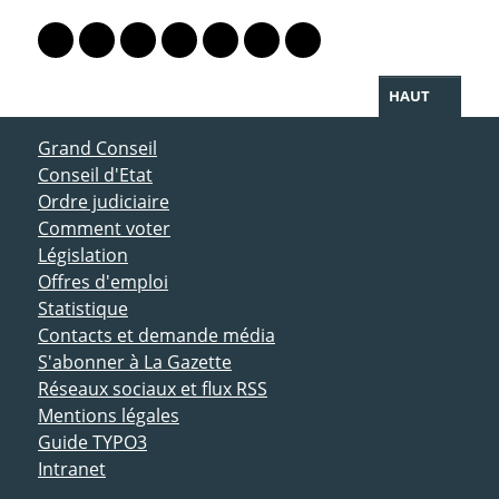
PARTAGER LA PAGE
Lien vers le profil Mastodon
Lien vers le profil Bluesky
Lien vers le profil Instagram
Lien vers le profil Linkedin
Lien vers le profil Facebook
Lien vers le profil Twitter
Partager par WhatsAp
HAUT
ACCÈS DIRECT
Grand Conseil
Conseil d'Etat
Ordre judiciaire
Comment voter
Législation
Offres d'emploi
Statistique
Contacts et demande média
S'abonner à La Gazette
Réseaux sociaux et flux RSS
Mentions légales
Guide TYPO3
Intranet