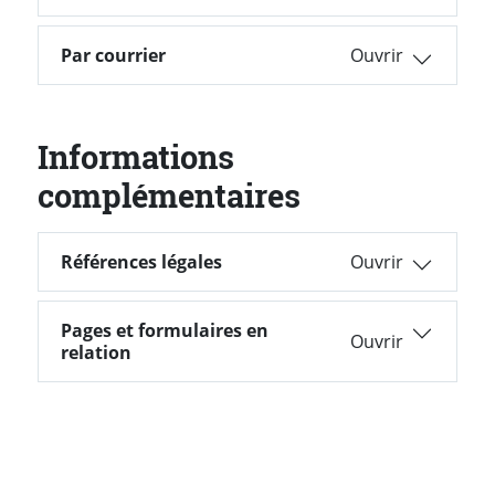
Par courrier
Informations
complémentaires
Références légales
Références légales
Pages et formulaires en
Pages et formulaires en relation
relation