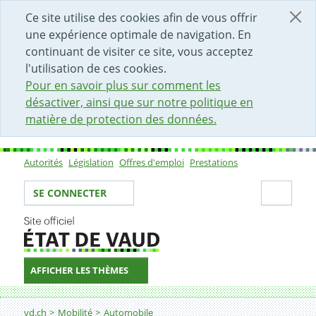
DÉBUT DU CONTENU DE LA PAGE
ACCÈS AU CHAMP DE RECHERCHE
PAGE D'ACCUEIL
FORMULAIRE DE CONTACT
Ce site utilise des cookies afin de vous offrir
une expérience optimale de navigation. En
continuant de visiter ce site, vous acceptez
l'utilisation de ces cookies.
Pour en savoir plus sur comment les
désactiver, ainsi que sur notre politique en
matière de protection des données.
Autorités
Législation
Offres d'emploi
Prestations
Sous-navigation
Votre identité
Secti
SE CONNECTER
AFFICHER LES THÈMES
Fil d'Ariane
Demander un extrait de son casier conducteur (SIAC)
vd.ch
Mobilité
Automobile