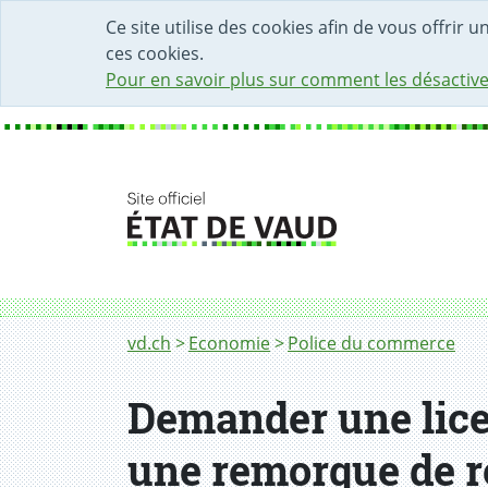
DÉBUT DU CONTENU DE LA PAGE
ACCÈS AU CHAMP DE RECHERCHE
PAGE D'ACCUEIL
FORMULAIRE DE CONTACT
Ce site utilise des cookies afin de vous offrir 
ces cookies.
Pour en savoir plus sur comment les désactive
Fil d'Ariane
Demander une licence permettant d'exploite
vd.ch
Economie
Police du commerce
Demander une lice
une remorque de re