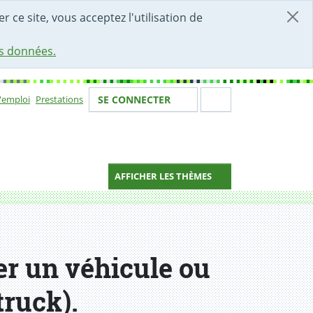
r ce site, vous acceptez l'utilisation de
es données.
Votre identité
Section de 
d'emploi
Prestations
SE CONNECTER
ion
AFFICHER LES THÈMES
d truck).
er un véhicule ou
truck).