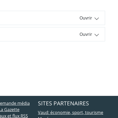
ebook
 Twitter
SITES PARTENAIRES
 demande média
La Gazette
Vaud: économie, sport, tourisme
ux et flux RSS