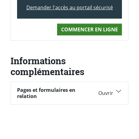
Demander l'accès au portail sécurisé
COMMENCER EN LIGNE
Informations
complémentaires
Pages et formulaires en
Pages et formulaires en relation
relation
PARTAGER LA PAGE