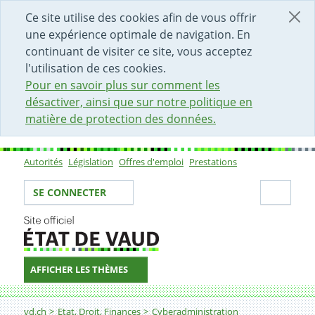
DÉBUT DU CONTENU DE LA PAGE
ACCÈS AU CHAMP DE RECHERCHE
PAGE D'ACCUEIL
FORMULAIRE DE CONTACT
Ce site utilise des cookies afin de vous offrir
une expérience optimale de navigation. En
continuant de visiter ce site, vous acceptez
l'utilisation de ces cookies.
Pour en savoir plus sur comment les
désactiver, ainsi que sur notre politique en
matière de protection des données.
Autorités
Législation
Offres d'emploi
Prestations
Sous-navigation
Votre identité
Secti
SE CONNECTER
AFFICHER LES THÈMES
Fil d'Ariane
Fournir le justificatif requis
vd.ch
Etat, Droit, Finances
Cyberadministration