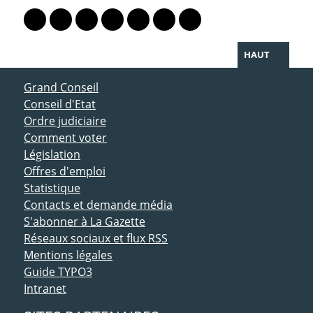
Lien vers le profil Mastodon
Lien vers le profil Bluesky
Lien vers le profil Instagram
Lien vers le profil Linkedin
Lien vers le profil Facebook
Lien vers le profil Twitter
Partager par WhatsAp
HAUT
ACCÈS DIRECT
Grand Conseil
Conseil d'Etat
Ordre judiciaire
Comment voter
Législation
Offres d'emploi
Statistique
Contacts et demande média
S'abonner à La Gazette
Réseaux sociaux et flux RSS
Mentions légales
Guide TYPO3
Intranet