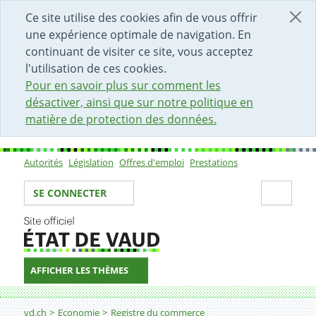
DÉBUT DU CONTENU DE LA PAGE
ACCÈS AU CHAMP DE RECHERCHE
PAGE D'ACCUEIL
FORMULAIRE DE CONTACT
Ce site utilise des cookies afin de vous offrir
une expérience optimale de navigation. En
continuant de visiter ce site, vous acceptez
l'utilisation de ces cookies.
Pour en savoir plus sur comment les
désactiver, ainsi que sur notre politique en
matière de protection des données.
Autorités
Législation
Offres d'emploi
Prestations
Sous-navigation
Votre identité
Secti
SE CONNECTER
AFFICHER LES THÈMES
Fil d'Ariane
Radier une société à responsabilité limitée du regist
vd.ch
Economie
Registre du commerce