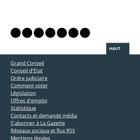
PARTAGER LA PAGE
Lien vers le profil Mastodon
Lien vers le profil Bluesky
Lien vers le profil Instagram
Lien vers le profil Linkedin
Lien vers le profil Facebook
Lien vers le profil Twitter
Partager par WhatsAp
HAUT
ACCÈS DIRECT
Grand Conseil
Conseil d'Etat
Ordre judiciaire
Comment voter
Législation
Offres d'emploi
Statistique
Contacts et demande média
S'abonner à La Gazette
Réseaux sociaux et flux RSS
Mentions légales