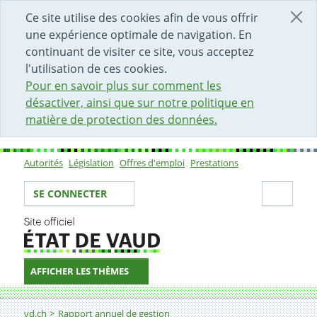
DÉBUT DU CONTENU DE LA PAGE
ACCÈS AU CHAMP DE RECHERCHE
PAGE D'ACCUEIL
FORMULAIRE DE CONTACT
Ce site utilise des cookies afin de vous offrir
une expérience optimale de navigation. En
continuant de visiter ce site, vous acceptez
l'utilisation de ces cookies.
Pour en savoir plus sur comment les
désactiver, ainsi que sur notre politique en
matière de protection des données.
Autorités
Législation
Offres d'emploi
Prestations
Sous-navigation
Votre identité
Secti
SE CONNECTER
AFFICHER LES THÈMES
Fil d'Ariane
Département de l'économie, de l'innovation et du sport
vd.ch
Rapport annuel de gestion