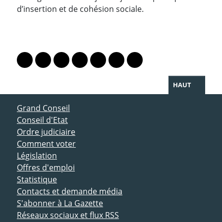
d’insertion et de cohésion sociale.
PARTAGER LA PAGE
Lien vers le profil Mastodon
Lien vers le profil Bluesky
Lien vers le profil Instagram
Lien vers le profil Linkedin
Lien vers le profil Facebook
Lien vers le profil Twitter
Partager par WhatsAp
HAUT
ACCÈS DIRECT
Grand Conseil
Conseil d'Etat
Ordre judiciaire
Comment voter
Législation
Offres d'emploi
Statistique
Contacts et demande média
S'abonner à La Gazette
Réseaux sociaux et flux RSS