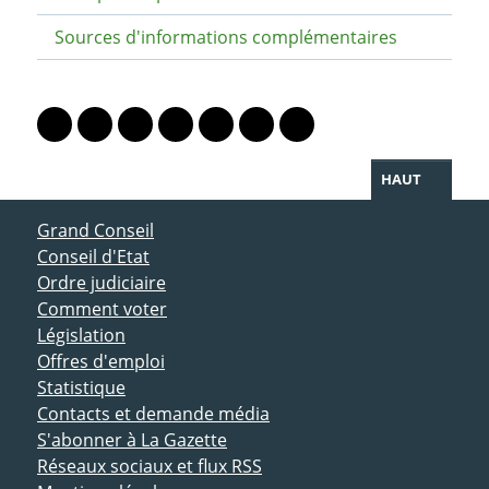
Sources d'informations complémentaires
PARTAGER LA PAGE
Lien vers le profil Mastodon
Lien vers le profil Bluesky
Lien vers le profil Instagram
Lien vers le profil Linkedin
Lien vers le profil Facebook
Lien vers le profil Twitter
Partager par WhatsAp
HAUT
ACCÈS DIRECT
Grand Conseil
Conseil d'Etat
Ordre judiciaire
Comment voter
Législation
Offres d'emploi
Statistique
Contacts et demande média
S'abonner à La Gazette
Réseaux sociaux et flux RSS