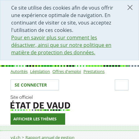
DÉBUT DU CONTENU DE LA PAGE
ACCÈS AU CHAMP DE RECHERCHE
PAGE D'ACCUEIL
FORMULAIRE DE CONTACT
Ce site utilise des cookies afin de vous offrir
une expérience optimale de navigation. En
continuant de visiter ce site, vous acceptez
l'utilisation de ces cookies.
Pour en savoir plus sur comment les
désactiver, ainsi que sur notre politique en
matière de protection des données.
Autorités
Législation
Offres d'emploi
Prestations
Sous-navigation
Votre identité
Secti
SE CONNECTER
AFFICHER LES THÈMES
Fil d'Ariane
Direction générale de l'enseignement obligatoire (DGE
vd.ch
Rapport annuel de gestion