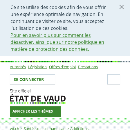
DÉBUT DU CONTENU DE LA PAGE
ACCÈS AU CHAMP DE RECHERCHE
PAGE D'ACCUEIL
FORMULAIRE DE CONTACT
Ce site utilise des cookies afin de vous offrir
une expérience optimale de navigation. En
continuant de visiter ce site, vous acceptez
l'utilisation de ces cookies.
Pour en savoir plus sur comment les
désactiver, ainsi que sur notre politique en
matière de protection des données.
Autorités
Législation
Offres d'emploi
Prestations
Sous-navigation
Votre identité
Secti
SE CONNECTER
AFFICHER LES THÈMES
Fil d'Ariane
Journées « jeunes et addictions »
vd.ch
Santé, soins et handicap
Addictions