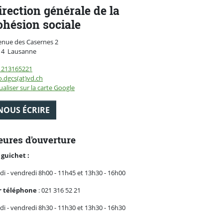
irection générale de la
ohésion sociale
enue des Casernes 2
Suisse
14
Lausanne
1213165221
o.dgcs(at)vd.ch
ualiser sur la carte Google
NOUS ÉCRIRE
ures d'ouverture
 guichet :
di - vendredi 8h00 - 11h45 et 13h30 - 16h00
r téléphone
: 021 316 52 21
di - vendredi 8h30 - 11h30 et 13h30 - 16h30