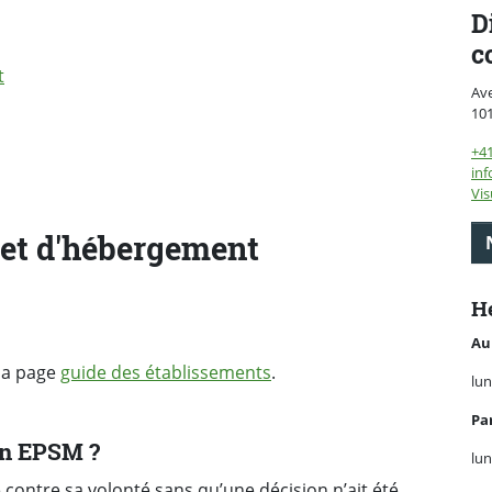
D
c
t
Av
10
+4
inf
Vis
ojet d'hébergement
He
Au
 la page
guide des établissements
.
lun
Pa
un EPSM ?
lun
é contre sa volonté sans qu’une décision n’ait été