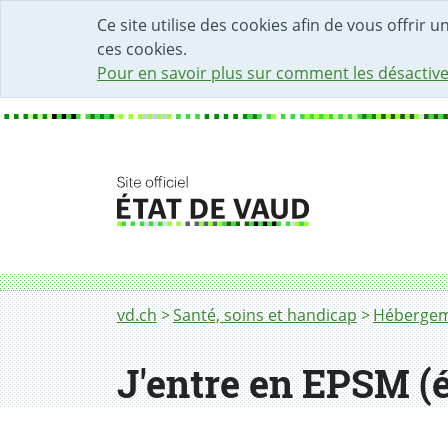
DÉBUT DU CONTENU DE LA PAGE
ACCÈS AU CHAMP DE RECHERCHE
PAGE D'ACCUEIL
FORMULAIRE DE CONTACT
Ce site utilise des cookies afin de vous offrir 
ces cookies.
Pour en savoir plus sur comment les désactive
Fil d'Ariane
J'entre en EPSM (établissement psycho-socia
vd.ch
Santé, soins et handicap
Héberge
J'entre en EPSM (