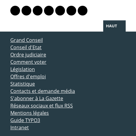
PARTAGER LA PAGE
Lien vers le profil Mastodon
Lien vers le profil Bluesky
Lien vers le profil Instagram
Lien vers le profil Linkedin
Lien vers le profil Facebook
Lien vers le profil Twitter
Partager par WhatsAp
HAUT
ACCÈS DIRECT
Grand Conseil
Conseil d'Etat
Ordre judiciaire
Comment voter
Législation
Offres d'emploi
Statistique
Contacts et demande média
S'abonner à La Gazette
Réseaux sociaux et flux RSS
Mentions légales
Guide TYPO3
Intranet