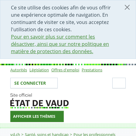
DÉBUT DU CONTENU DE LA PAGE
ACCÈS AU CHAMP DE RECHERCHE
PAGE D'ACCUEIL
FORMULAIRE DE CONTACT
Ce site utilise des cookies afin de vous offrir
une expérience optimale de navigation. En
continuant de visiter ce site, vous acceptez
l'utilisation de ces cookies.
Pour en savoir plus sur comment les
désactiver, ainsi que sur notre politique en
matière de protection des données.
Autorités
Législation
Offres d'emploi
Prestations
Sous-navigation
Votre identité
Secti
SE CONNECTER
AFFICHER LES THÈMES
Fil d'Ariane
Financement CAT: transports
vd.ch
Santé, soins et handicap
Pour les professionnels