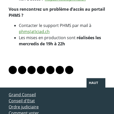
Vous rencontrez un problème d’accès au portail
PHMS ?
Contacter le support PHMS par mail à
phms(at)ciad.ch
Les mises en production sont
réalisées les
mercredis de 19h à 22h
PARTAGER LA PAGE
Lien vers le profil Mastodon
Lien vers le profil Bluesky
Lien vers le profil Instagram
Lien vers le profil Linkedin
Lien vers le profil Facebook
Lien vers le profil Twitter
Partager par WhatsAp
HAUT
ACCÈS DIRECT
Grand Conseil
Conseil d'Etat
Ordre judiciaire
Comment voter