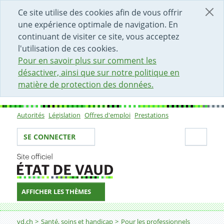
DÉBUT DU CONTENU DE LA PAGE
ACCÈS AU CHAMP DE RECHERCHE
PAGE D'ACCUEIL
FORMULAIRE DE CONTACT
Ce site utilise des cookies afin de vous offrir
une expérience optimale de navigation. En
continuant de visiter ce site, vous acceptez
l'utilisation de ces cookies.
Pour en savoir plus sur comment les
désactiver, ainsi que sur notre politique en
matière de protection des données.
Autorités
Législation
Offres d'emploi
Prestations
Sous-navigation
Votre identité
Secti
SE CONNECTER
AFFICHER LES THÈMES
Fil d'Ariane
Portail d'Hébergement Médico-Social
vd.ch
Santé, soins et handicap
Pour les professionnels