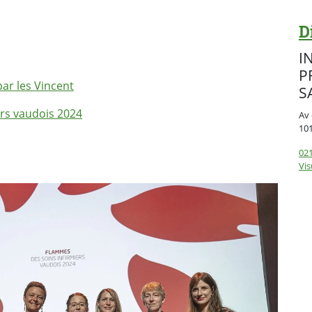
D
I
P
ar les Vincent
S
rs vaudois 2024
Av 
10
021
Vis