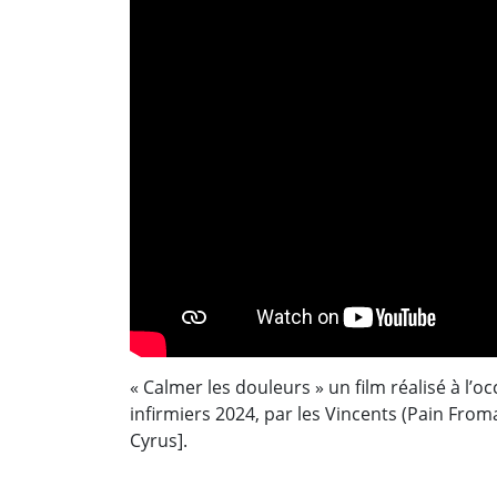
« Calmer les douleurs » un film réalisé à l’o
infirmiers 2024, par les Vincents (Pain Fro
Cyrus].