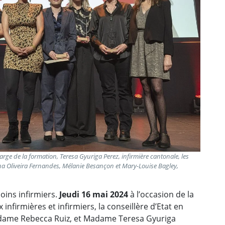
harge de la formation, Teresa Gyuriga Perez, infirmière cantonale, les
na Oliveira Fernandes, Mélanie Besançon et Mary-Louise Bagley,
soins infirmiers.
Jeudi 16 mai 2024
à l’occasion de la
nfirmières et infirmiers, la conseillère d’Etat en
 Madame Rebecca Ruiz, et Madame Teresa Gyuriga