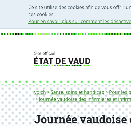
DÉBUT DU CONTENU DE LA PAGE
ACCÈS AU CHAMP DE RECHERCHE
PAGE D'ACCUEIL
FORMULAIRE DE CONTACT
Ce site utilise des cookies afin de vous offrir 
ces cookies.
Pour en savoir plus sur comment les désactive
Fil d'Ariane
Journée vaudoise des infirmières et infirmier
vd.ch
Santé, soins et handicap
Pour les 
Journée vaudoise des infirmières et infirm
Journée vaudoise d