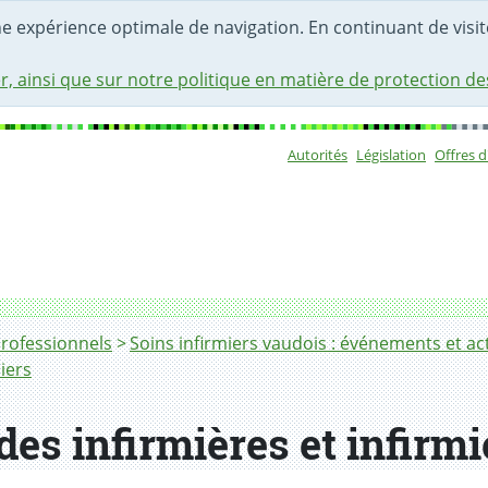
une expérience optimale de navigation. En continuant de visite
r, ainsi que sur notre politique en matière de protection d
Autorités
Législation
Offres 
Sous-navigat
s : édition 2024
professionnels
Soins infirmiers vaudois : événements et ac
iers
es infirmières et infirmie