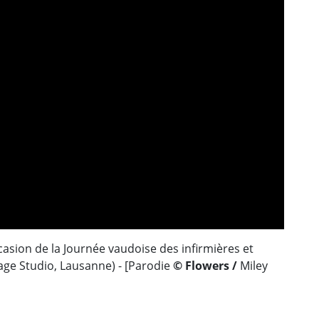
ccasion de la Journée vaudoise des infirmières et
mage Studio, Lausanne) - [Parodie
© Flowers
/
Miley