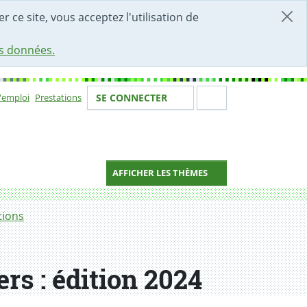
r ce site, vous acceptez l'utilisation de
es données.
Votre identité
Section de 
d'emploi
Prestations
SE CONNECTER
ion
AFFICHER LES THÈMES
tions
rs : édition 2024