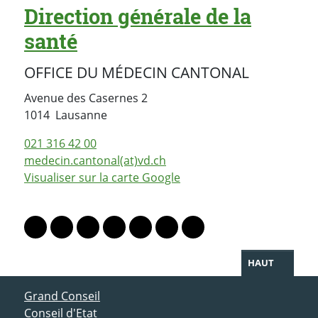
Direction générale de la
santé
OFFICE DU MÉDECIN CANTONAL
Avenue des Casernes 2
Suisse
1014
Lausanne
021 316 42 00
medecin.cantonal(at)vd.ch
Visualiser sur la carte Google
PARTAGER LA PAGE
Lien vers le profil Mastodon
Lien vers le profil Bluesky
Lien vers le profil Instagram
Lien vers le profil Linkedin
Lien vers le profil Facebook
Lien vers le profil Twitter
Partager par WhatsAp
HAUT
ACCÈS DIRECT
Grand Conseil
Conseil d'Etat