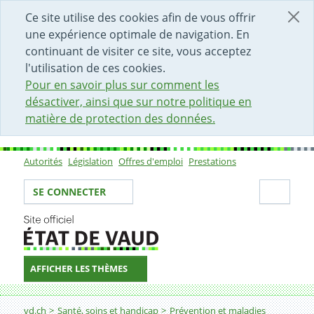
DÉBUT DU CONTENU DE LA PAGE
ACCÈS AU CHAMP DE RECHERCHE
PAGE D'ACCUEIL
FORMULAIRE DE CONTACT
Ce site utilise des cookies afin de vous offrir
une expérience optimale de navigation. En
continuant de visiter ce site, vous acceptez
l'utilisation de ces cookies.
Pour en savoir plus sur comment les
désactiver, ainsi que sur notre politique en
matière de protection des données.
Autorités
Législation
Offres d'emploi
Prestations
Sous-navigation
Votre identité
Secti
SE CONNECTER
AFFICHER LES THÈMES
Fil d'Ariane
Antibiorésistance
vd.ch
Santé, soins et handicap
Prévention et maladies