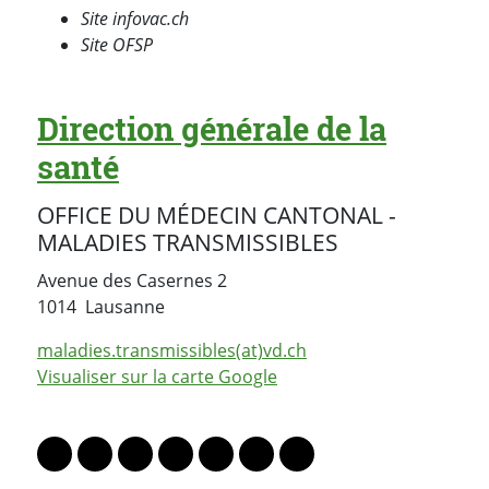
Site infovac.ch
Site OFSP
Direction générale de la
santé
OFFICE DU MÉDECIN CANTONAL -
MALADIES TRANSMISSIBLES
Avenue des Casernes 2
Suisse
1014
Lausanne
maladies.transmissibles(at)vd.ch
Visualiser sur la carte Google
PARTAGER LA PAGE
Lien vers le profil Mastodon
Lien vers le profil Bluesky
Lien vers le profil Instagram
Lien vers le profil Linkedin
Lien vers le profil Facebook
Lien vers le profil Twitter
Partager par WhatsAp