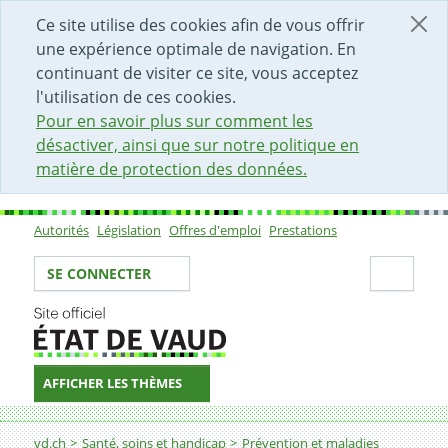
DÉBUT DU CONTENU DE LA PAGE
ACCÈS AU CHAMP DE RECHERCHE
PAGE D'ACCUEIL
FORMULAIRE DE CONTACT
Ce site utilise des cookies afin de vous offrir
une expérience optimale de navigation. En
continuant de visiter ce site, vous acceptez
l'utilisation de ces cookies.
Pour en savoir plus sur comment les
désactiver, ainsi que sur notre politique en
matière de protection des données.
Autorités
Législation
Offres d'emploi
Prestations
Sous-navigation
Votre identité
Secti
SE CONNECTER
AFFICHER LES THÈMES
Fil d'Ariane
Papillomavirus - HPV
vd.ch
Santé, soins et handicap
Prévention et maladies