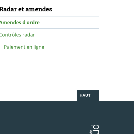
avigation secondaire
Radar et amendes
Amendes d'ordre
Contrôles radar
Paiement en ligne
HAUT