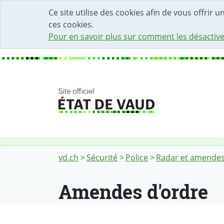
DÉBUT DU CONTENU DE LA PAGE
ACCÈS AU CHAMP DE RECHERCHE
PAGE D'ACCUEIL
FORMULAIRE DE CONTACT
Ce site utilise des cookies afin de vous offrir 
ces cookies.
Pour en savoir plus sur comment les désactive
Fil d'Ariane
Amendes d'ordre
vd.ch
Sécurité
Police
Radar et amende
Amendes d'ordre