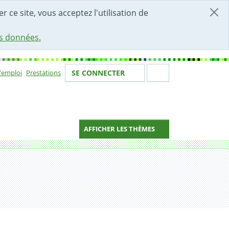
r ce site, vous acceptez l'utilisation de
es données.
Votre identité
Section de 
d'emploi
Prestations
SE CONNECTER
ion
AFFICHER LES THÈMES