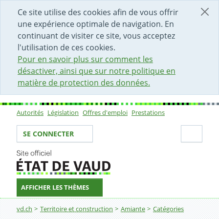
DÉBUT DU CONTENU DE LA PAGE
ACCÈS AU CHAMP DE RECHERCHE
PAGE D'ACCUEIL
FORMULAIRE DE CONTACT
Ce site utilise des cookies afin de vous offrir
une expérience optimale de navigation. En
continuant de visiter ce site, vous acceptez
l'utilisation de ces cookies.
Pour en savoir plus sur comment les
désactiver, ainsi que sur notre politique en
matière de protection des données.
Autorités
Législation
Offres d'emploi
Prestations
Sous-navigation
Votre identité
Secti
SE CONNECTER
AFFICHER LES THÈMES
Fil d'Ariane
Architectes et mandataires
vd.ch
Territoire et construction
Amiante
Catégories