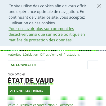
DÉBUT DU CONTENU DE LA PAGE
ACCÈS AU CHAMP DE RECHERCHE
PAGE D'ACCUEIL
FORMULAIRE DE CONTACT
Ce site utilise des cookies afin de vous offrir
une expérience optimale de navigation. En
continuant de visiter ce site, vous acceptez
l'utilisation de ces cookies.
Pour en savoir plus sur comment les
désactiver, ainsi que sur notre politique en
matière de protection des données.
Autorités
Législation
Offres d'emploi
Prestations
Sous-navigation
Votre identité
Secti
SE CONNECTER
AFFICHER LES THÈMES
Fil d'Ariane
Accession facilitée à la propriété
vd.ch
Territoire et construction
Logement