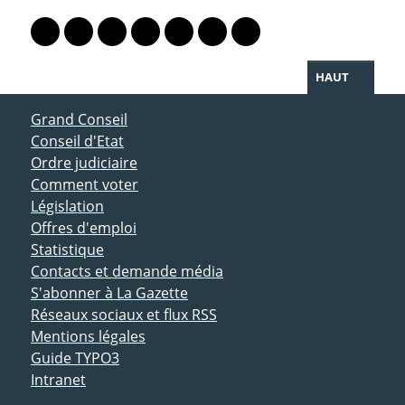
PARTAGER LA PAGE
Lien vers le profil Mastodon
Lien vers le profil Bluesky
Lien vers le profil Instagram
Lien vers le profil Linkedin
Lien vers le profil Facebook
Lien vers le profil Twitter
Partager par WhatsAp
HAUT
ACCÈS DIRECT
Grand Conseil
Conseil d'Etat
Ordre judiciaire
Comment voter
Législation
Offres d'emploi
Statistique
Contacts et demande média
S'abonner à La Gazette
Réseaux sociaux et flux RSS
Mentions légales
Guide TYPO3
Intranet