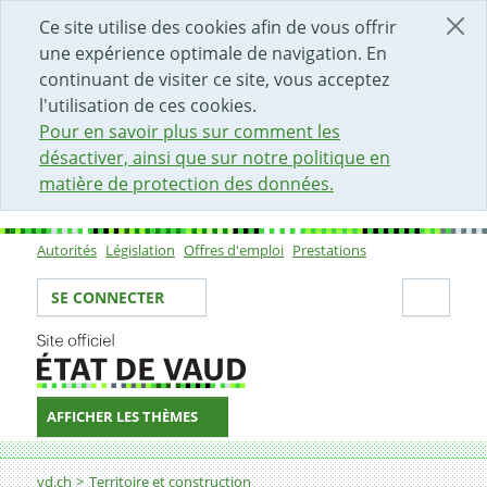
DÉBUT DU CONTENU DE LA PAGE
ACCÈS AU CHAMP DE RECHERCHE
PAGE D'ACCUEIL
FORMULAIRE DE CONTACT
Ce site utilise des cookies afin de vous offrir
une expérience optimale de navigation. En
continuant de visiter ce site, vous acceptez
l'utilisation de ces cookies.
Pour en savoir plus sur comment les
désactiver, ainsi que sur notre politique en
matière de protection des données.
Autorités
Législation
Offres d'emploi
Prestations
Sous-navigation
Votre identité
Secti
SE CONNECTER
AFFICHER LES THÈMES
Fil d'Ariane
Logement
vd.ch
Territoire et construction