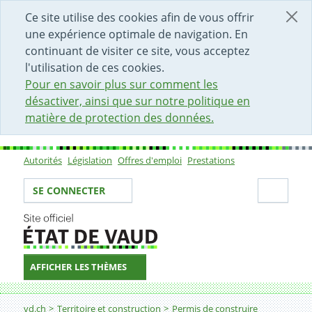
DÉBUT DU CONTENU DE LA PAGE
ACCÈS AU CHAMP DE RECHERCHE
PAGE D'ACCUEIL
FORMULAIRE DE CONTACT
Ce site utilise des cookies afin de vous offrir
une expérience optimale de navigation. En
continuant de visiter ce site, vous acceptez
l'utilisation de ces cookies.
Pour en savoir plus sur comment les
désactiver, ainsi que sur notre politique en
matière de protection des données.
Autorités
Législation
Offres d'emploi
Prestations
Sous-navigation
Votre identité
Secti
SE CONNECTER
AFFICHER LES THÈMES
Fil d'Ariane
Synthèse CAMAC
vd.ch
Territoire et construction
Permis de construire