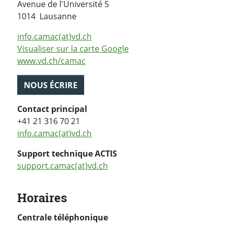
Avenue de l'Université 5
Suisse
1014
Lausanne
info.camac(at)vd.ch
Visualiser sur la carte Google
www.vd.ch/camac
NOUS ÉCRIRE
Contact principal
+41 21 316 70 21
info.camac(at)vd.ch
Support technique ACTIS
support.camac(at)vd.ch
Horaires
Centrale téléphonique