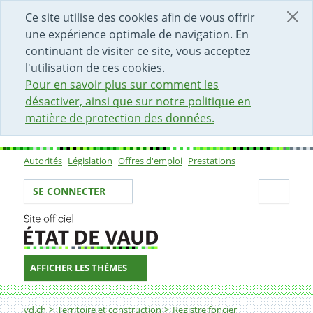
DÉBUT DU CONTENU DE LA PAGE
ACCÈS AU CHAMP DE RECHERCHE
PAGE D'ACCUEIL
FORMULAIRE DE CONTACT
Ce site utilise des cookies afin de vous offrir
une expérience optimale de navigation. En
continuant de visiter ce site, vous acceptez
l'utilisation de ces cookies.
Pour en savoir plus sur comment les
désactiver, ainsi que sur notre politique en
matière de protection des données.
Autorités
Législation
Offres d'emploi
Prestations
Sous-navigation
Votre identité
Secti
SE CONNECTER
AFFICHER LES THÈMES
Fil d'Ariane
Liste des offices
vd.ch
Territoire et construction
Registre foncier