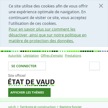
DÉBUT DU CONTENU DE LA PAGE
ACCÈS AU CHAMP DE RECHERCHE
PAGE D'ACCUEIL
FORMULAIRE DE CONTACT
Ce site utilise des cookies afin de vous offrir
une expérience optimale de navigation. En
continuant de visiter ce site, vous acceptez
l'utilisation de ces cookies.
Pour en savoir plus sur comment les
désactiver, ainsi que sur notre politique en
matière de protection des données.
Autorités
Législation
Offres d'emploi
Prestations
Sous-navigation
Votre identité
Secti
SE CONNECTER
AFFICHER LES THÈMES
Fil d'Ariane
Informations pour les Communes et préstataires de se
vd.ch
Territoire et construction
Registre foncier