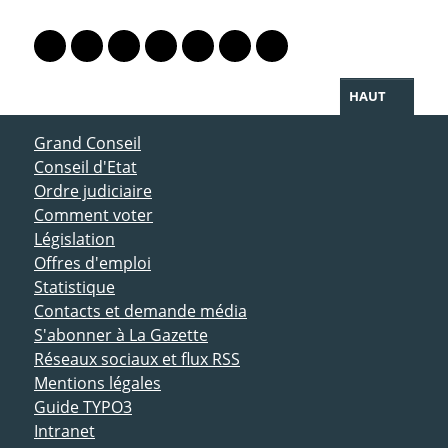
PARTAGER LA PAGE
Lien vers le profil Mastodon
Lien vers le profil Bluesky
Lien vers le profil Instagram
Lien vers le profil Linkedin
Lien vers le profil Facebook
Lien vers le profil Twitter
Partager par WhatsAp
HAUT
ACCÈS DIRECT
Grand Conseil
Conseil d'Etat
Ordre judiciaire
Comment voter
Législation
Offres d'emploi
Statistique
Contacts et demande média
S'abonner à La Gazette
Réseaux sociaux et flux RSS
Mentions légales
Guide TYPO3
Intranet