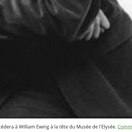
édera à William Ewing à la tête du Musée de l'Elysée.
Commu