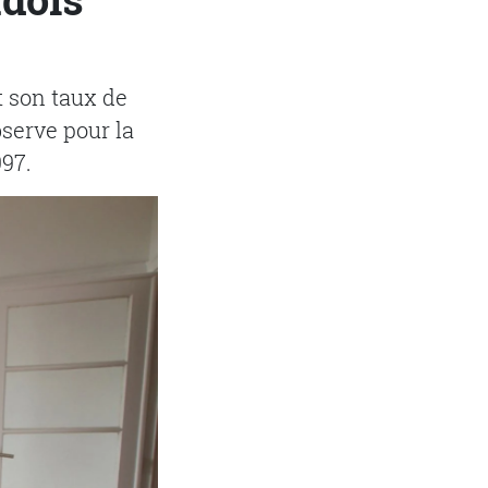
t son taux de
bserve pour la
997.