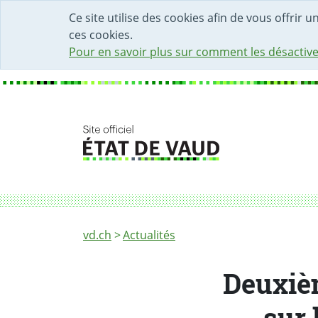
DÉBUT DU CONTENU DE LA PAGE
ACCÈS AU CHAMP DE RECHERCHE
PAGE D'ACCUEIL
FORMULAIRE DE CONTACT
Ce site utilise des cookies afin de vous offrir 
ces cookies.
Pour en savoir plus sur comment les désactive
Fil d'Ariane
Deuxième année consécutive de détente sur
vd.ch
Actualités
Deuxiè
sur 