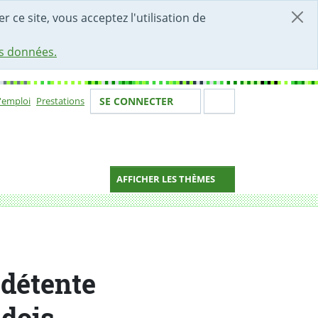
r ce site, vous acceptez l'utilisation de
es données.
Votre identité
Section de 
d'emploi
Prestations
SE CONNECTER
ion
AFFICHER LES THÈMES
détente
udois