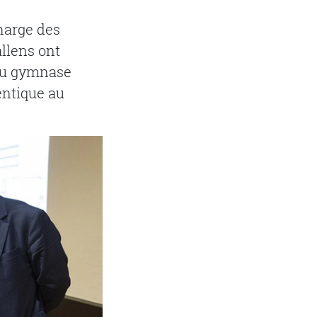
charge des
allens ont
eau gymnase
entique au