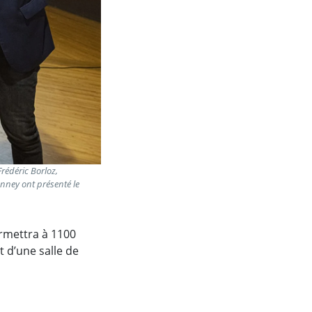
Frédéric Borloz,
onney ont présenté le
ermettra à 1100
t d’une salle de