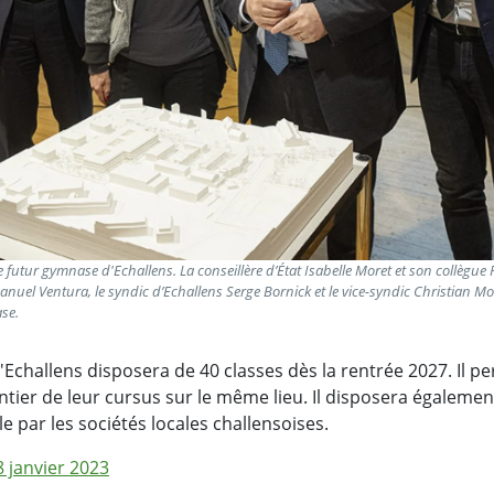
e futur gymnase d'Echallens. La conseillère d’État Isabelle Moret et son collègue 
anuel Ventura, le syndic d’Echallens Serge Bornick et le vice-syndic Christian M
se.
Echallens disposera de 40 classes dès la rentrée 2027. Il p
entier de leur cursus sur le même lieu. Il disposera égalemen
ble par les sociétés locales challensoises.
janvier 2023