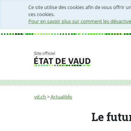
DÉBUT DU CONTENU DE LA PAGE
ACCÈS AU CHAMP DE RECHERCHE
PAGE D'ACCUEIL
FORMULAIRE DE CONTACT
Ce site utilise des cookies afin de vous offrir 
ces cookies.
Pour en savoir plus sur comment les désactive
Fil d'Ariane
Le futur gymnase d'Echallens se dévoile
vd.ch
Actualités
Le futu