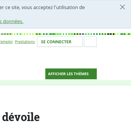
r ce site, vous acceptez l'utilisation de
es données.
Votre identité
Section de 
d'emploi
Prestations
SE CONNECTER
ion
AFFICHER LES THÈMES
 dévoile