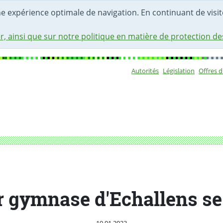
une expérience optimale de navigation. En continuant de visite
r, ainsi que sur notre politique en matière de protection d
Autorités
Législation
Offres 
Sous-navigat
r gymnase d'Echallens se
Publié le