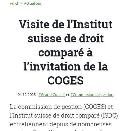
Fil d'Ariane
Visite de l’Institut suisse de droit comparé à l’invitatio
vd.ch
Actualités
Visite de l’Institut
suisse de droit
comparé à
l’invitation de la
COGES
Publié le
Catégorie :
04.12.2023
-
Grand Conseil
et
Commission de gestion
La commission de gestion (COGES) et
l’Institut suisse de droit comparé (ISDC)
entretiennent depuis de nombreuses