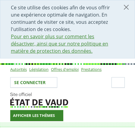
DÉBUT DU CONTENU DE LA PAGE
ACCÈS AU CHAMP DE RECHERCHE
PAGE D'ACCUEIL
FORMULAIRE DE CONTACT
Ce site utilise des cookies afin de vous offrir
une expérience optimale de navigation. En
continuant de visiter ce site, vous acceptez
l'utilisation de ces cookies.
Pour en savoir plus sur comment les
désactiver, ainsi que sur notre politique en
matière de protection des données.
Autorités
Législation
Offres d'emploi
Prestations
Sous-navigation
Votre identité
Secti
SE CONNECTER
AFFICHER LES THÈMES