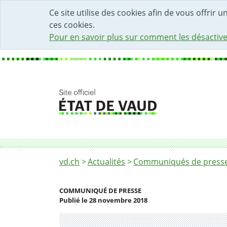
DÉBUT DU CONTENU DE LA PAGE
ACCÈS AU CHAMP DE RECHERCHE
PAGE D'ACCUEIL
FORMULAIRE DE CONTACT
Ce site utilise des cookies afin de vous offrir 
ces cookies.
Pour en savoir plus sur comment les désactive
Fil d'Ariane
Audit de performance de la construction des
vd.ch
Actualités
Communiqués de presse 
COMMUNIQUÉ DE PRESSE
Publié le 28 novembre 2018
Partenaire(s)