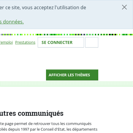
r ce site, vous acceptez l'utilisation de
es données.
Votre identité
Section de 
d'emploi
Prestations
SE CONNECTER
ion
AFFICHER LES THÈMES
utres communiqués
tte page permet de retrouver tous les communiqués
liés depuis 1997 par le Conseil d'Etat, les départements