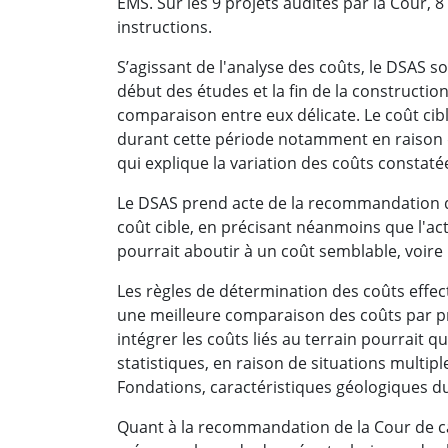
EMS. Sur les 9 projets audités par la Cour, 8
instructions.
S’agissant de l'analyse des coûts, le DSAS s
début des études et la fin de la constructio
comparaison entre eux délicate. Le coût cib
durant cette période notamment en raison d
qui explique la variation des coûts constatée
Le DSAS prend acte de la recommandation d
coût cible, en précisant néanmoins que l'act
pourrait aboutir à un coût semblable, voire 
Les règles de détermination des coûts effec
une meilleure comparaison des coûts par pr
intégrer les coûts liés au terrain pourrait q
statistiques, en raison de situations multipl
Fondations, caractéristiques géologiques du s
Quant à la recommandation de la Cour de cap