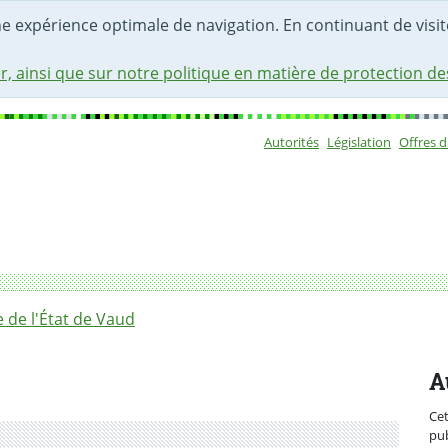
une expérience optimale de navigation. En continuant de visite
r, ainsi que sur notre politique en matière de protection d
Autorités
Législation
Offres 
Sous-navigat
 EMS: des procédures qui ont évolué vers plus d’efficience
de l'État de Vaud
A
Ce
pub