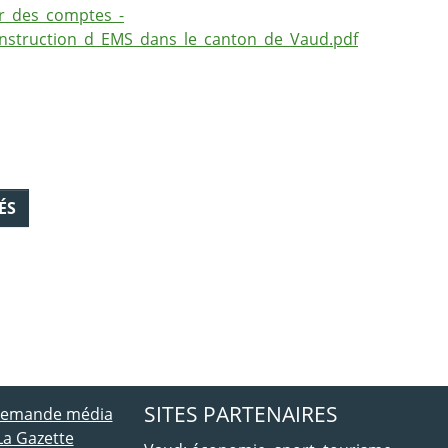
r_des_comptes_-
onstruction_d_EMS_dans_le_canton_de_Vaud.pdf
ÉS
ebook
 Twitter
SITES PARTENAIRES
 demande média
La Gazette