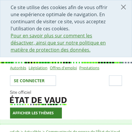
DÉBUT DU CONTENU DE LA PAGE
ACCÈS AU CHAMP DE RECHERCHE
PAGE D'ACCUEIL
FORMULAIRE DE CONTACT
Ce site utilise des cookies afin de vous offrir
une expérience optimale de navigation. En
continuant de visiter ce site, vous acceptez
l'utilisation de ces cookies.
Pour en savoir plus sur comment les
désactiver, ainsi que sur notre politique en
matière de protection des données.
Autorités
Législation
Offres d'emploi
Prestations
Sous-navigation
Votre identité
Secti
SE CONNECTER
AFFICHER LES THÈMES
Fil d'Ariane
vd.ch
Actualités
Communiqués de presse de l'État de Vaud