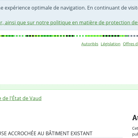
une expérience optimale de navigation. En continuant de visite
r, ainsi que sur notre politique en matière de protection d
Autorités
Législation
Offres 
Sous-navigat
 concours d’architecture et d’ingénierie
de l'État de Vaud
A
Ce
USE ACCROCHÉE AU BÂTIMENT EXISTANT
pub