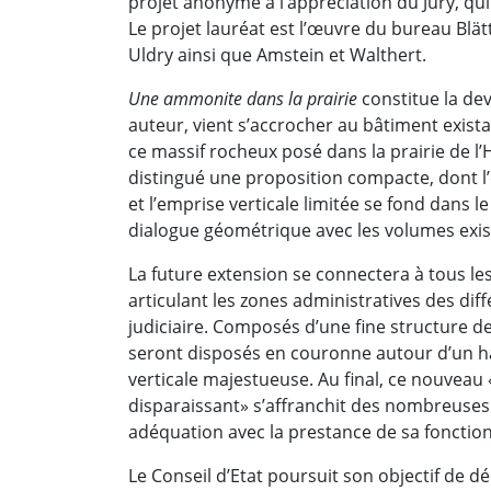
projet anonyme à l’appréciation du Jury, qui
Le projet lauréat est l’œuvre du bureau Blät
Uldry ainsi que Amstein et Walthert.
Une ammonite dans la prairie
constitue la de
auteur, vient s’accrocher au bâtiment existant,
ce massif rocheux posé dans la prairie de l’H
distingué une proposition compacte, dont l’
et l’emprise verticale limitée se fond dans le
dialogue géométrique avec les volumes exis
La future extension se connectera à tous les
articulant les zones administratives des dif
judiciaire. Composés d’une fine structure d
seront disposés en couronne autour d’un hal
verticale majestueuse. Au final, ce nouveau «
disparaissant» s’affranchit des nombreuses 
adéquation avec la prestance de sa fonction
Le Conseil d’Etat poursuit son objectif de dé