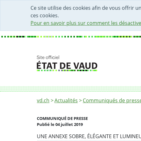
DÉBUT DU CONTENU DE LA PAGE
ACCÈS AU CHAMP DE RECHERCHE
PAGE D'ACCUEIL
FORMULAIRE DE CONTACT
Ce site utilise des cookies afin de vous offrir 
ces cookies.
Pour en savoir plus sur comment les désactive
Fil d'Ariane
Extension du Tribunal cantonal: résultats du
vd.ch
Actualités
Communiqués de presse 
COMMUNIQUÉ DE PRESSE
Publié le 04 juillet 2019
Partenaire(s)
UNE ANNEXE SOBRE, ÉLÉGANTE ET LUMINE