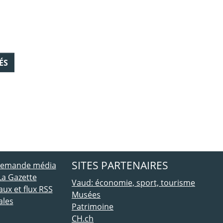
ÉS
ebook
 Twitter
SITES PARTENAIRES
 demande média
La Gazette
Vaud: économie, sport, tourisme
ux et flux RSS
Musées
ales
Patrimoine
CH.ch