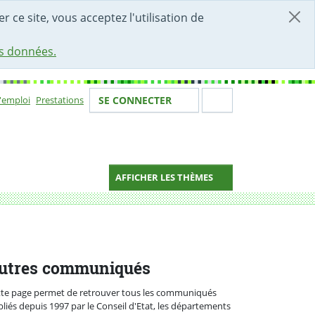
r ce site, vous acceptez l'utilisation de
es données.
Votre identité
Section de 
d'emploi
Prestations
SE CONNECTER
ion
AFFICHER LES THÈMES
utres communiqués
tte page permet de retrouver tous les communiqués
liés depuis 1997 par le Conseil d'Etat, les départements