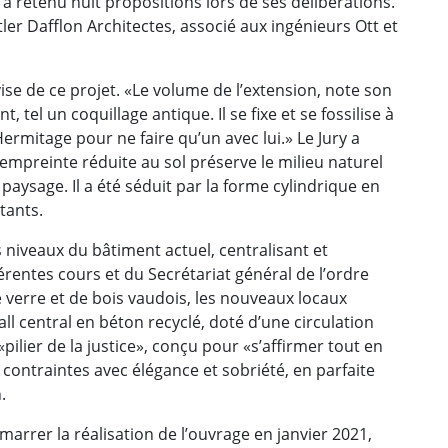
 a retenu huit propositions lors de ses délibérations.
tler Dafflon Architectes, associé aux ingénieurs Ott et
vise de ce projet. «Le volume de l’extension, note son
 tel un coquillage antique. Il se fixe et se fossilise à
ermitage pour ne faire qu’un avec lui.» Le Jury a
empreinte réduite au sol préserve le milieu naturel
 paysage. Il a été séduit par la forme cylindrique en
tants.
 niveaux du bâtiment actuel, centralisant et
férentes cours et du Secrétariat général de l’ordre
e verre et de bois vaudois, les nouveaux locaux
l central en béton recyclé, doté d’une circulation
pilier de la justice», conçu pour «s’affirmer tout en
contraintes avec élégance et sobriété, en parfaite
.
marrer la réalisation de l’ouvrage en janvier 2021,