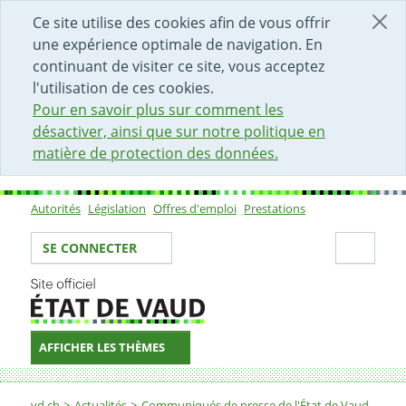
DÉBUT DU CONTENU DE LA PAGE
ACCÈS AU CHAMP DE RECHERCHE
PAGE D'ACCUEIL
FORMULAIRE DE CONTACT
Ce site utilise des cookies afin de vous offrir
une expérience optimale de navigation. En
continuant de visiter ce site, vous acceptez
l'utilisation de ces cookies.
Pour en savoir plus sur comment les
désactiver, ainsi que sur notre politique en
matière de protection des données.
Autorités
Législation
Offres d'emploi
Prestations
Sous-navigation
Votre identité
Secti
SE CONNECTER
AFFICHER LES THÈMES
Fil d'Ariane
vd.ch
Actualités
Communiqués de presse de l'État de Vaud